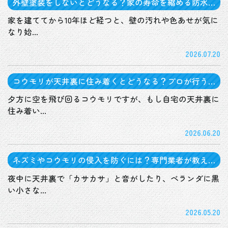
外壁塗装をしないとどうなる？家の寿命を縮める防水
性の低下と劣化のサイン
家を建ててから10年ほど経つと、壁の汚れや色あせが気に
なり始...
2026.07.20
コウモリが天井裏に住み着くとどうなる？プロが行う
駆除手順とは
夕方に空を飛び回るコウモリですが、もし自宅の天井裏に
住み着い...
2026.06.20
ネズミやコウモリの侵入を防ぐには？専門業者が教え
る「出口」と「入り口」の封鎖術
夜中に天井裏で「カサカサ」と音がしたり、ベランダに黒
い小さな...
2026.05.20