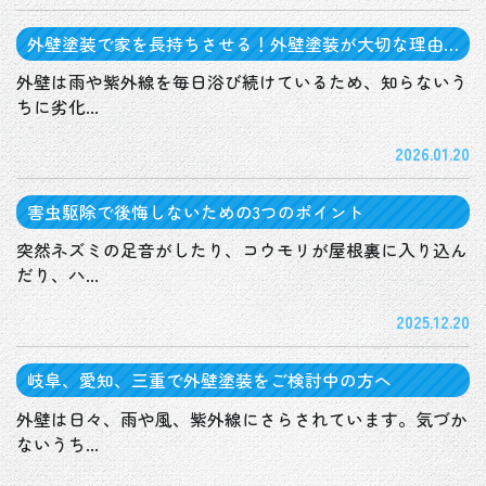
外壁塗装で家を長持ちさせる！外壁塗装が大切な理由
とは？
外壁は雨や紫外線を毎日浴び続けているため、知らないう
ちに劣化...
2026.01.20
害虫駆除で後悔しないための3つのポイント
突然ネズミの足音がしたり、コウモリが屋根裏に入り込ん
だり、ハ...
2025.12.20
岐阜、愛知、三重で外壁塗装をご検討中の方へ
外壁は日々、雨や風、紫外線にさらされています。気づか
ないうち...